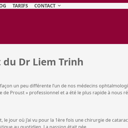
OG
TARIFS
CONTACT
 du Dr Liem Trinh
açon un peu différente l’un de nos médecins ophtalmologist
 de Proust » professionnel et a été le plus rapide à nous r
 le jour où j’ai vu pour la 1
ère
fois une chirurgie de cataract
tistique au quotidien. La passion était née.