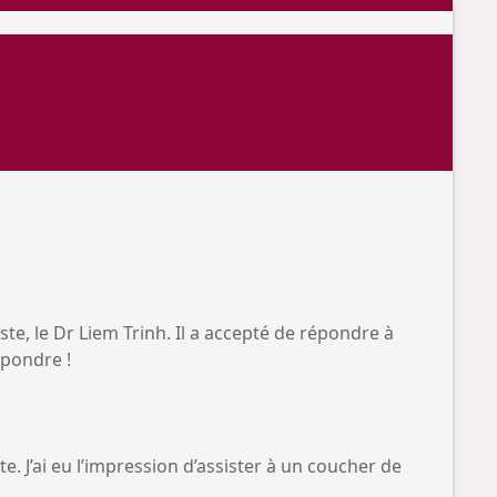
e, le Dr Liem Trinh. Il a accepté de répondre à
épondre !
e. J’ai eu l’impression d’assister à un coucher de