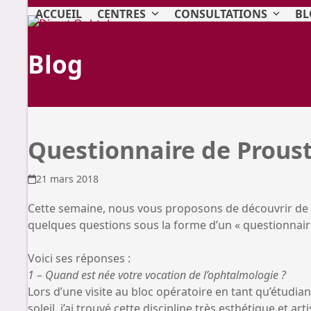
Skip
ACCUEIL
CENTRES
CONSULTATIONS
BL
to
content
Blog
Questionnaire de Proust
21 mars 2018
Cette semaine, nous vous proposons de découvrir de f
quelques questions sous la forme d’un « questionnaire
Voici ses réponses :
1 – Quand est née votre vocation de l’ophtalmologie ?
Lors d’une visite au bloc opératoire en tant qu’étudiant,
soleil, j’ai trouvé cette discipline très esthétique et ar