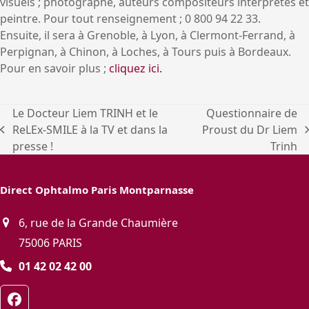
visuels ; photographe, auteurs compositeurs interprètes et
peintre. Pour tout renseignement ; 0 800 94 22 33.
Ensuite, il sera à Grenoble, à Lyon, à Clermont-Ferrand, à
Perpignan, à Chinon, à Loches, à Tours puis à Bordeaux.
Pour en savoir plus ;
cliquez ici.
Le Docteur Liem TRINH et le
Questionnaire de
ReLEx-SMILE à la TV et dans la
Proust du Dr Liem
previous
next
presse !
Trinh
post:
post:
Direct Ophtalmo Paris Montparnasse
6, rue de la Grande Chaumière
75006 PARIS
01 42 02 42 00
Facebook