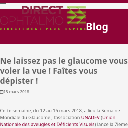
Skip
Open
Close
to
content
mobile
mobile
Blog
menu
menu
Ne laissez pas le glaucome vous
voler la vue ! Faîtes vous
dépister !
13 mars 2018
Cette semaine, du 12 au 16 mars 2018, a lieu la Semaine
Mondiale du Glaucome ; l’association
UNADEV
(
Union
Nationale des aveugles et Déficients Visuels
) lance la 7
ieme