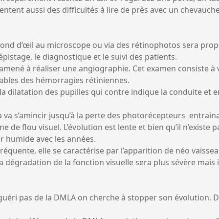
ntent aussi des difficultés à lire de près avec un chevauche
du fond d’œil au microscope ou via des rétinophotos sera 
istage, le diagnostique et le suivi des patients.
amené à réaliser une angiographie. Cet examen consiste à vo
nsables des hémorragies rétiniennes.
la dilatation des pupilles qui contre indique la conduite et 
 va s’amincir jusqu’à la perte des photorécepteurs entraina
 flou visuel. L’évolution est lente et bien qu’il n’existe pa
r humide avec les années.
équente, elle se caractérise par l’apparition de néo vaisse
 dégradation de la fonction visuelle sera plus sévère mais i
e guéri pas de la DMLA on cherche à stopper son évolution. D