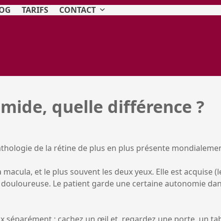
OG
TARIFS
CONTACT
ide, quelle différence ?
thologie de la rétine de plus en plus présente mondialeme
a macula, et le plus souvent les deux yeux. Elle est acquise (l
n douloureuse. Le patient garde une certaine autonomie dan
eux séparément : cachez un œil et regardez une porte, un tab