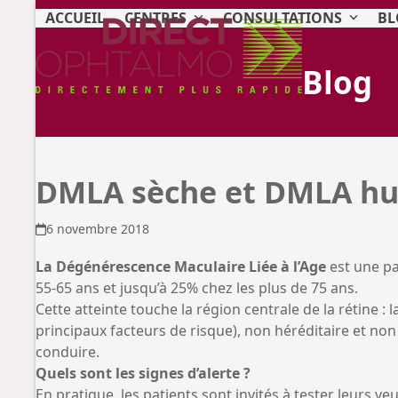
Skip
ACCUEIL
CENTRES
CONSULTATIONS
BL
to
content
Blog
DMLA sèche et DMLA hum
6 novembre 2018
La Dégénérescence Maculaire Liée à l’Age
est une pa
55-65 ans et jusqu’à 25% chez les plus de 75 ans.
Cette atteinte touche la région centrale de la rétine : l
principaux facteurs de risque), non héréditaire et no
conduire.
Quels sont les signes d’alerte ?
En pratique, les patients sont invités à tester leurs y