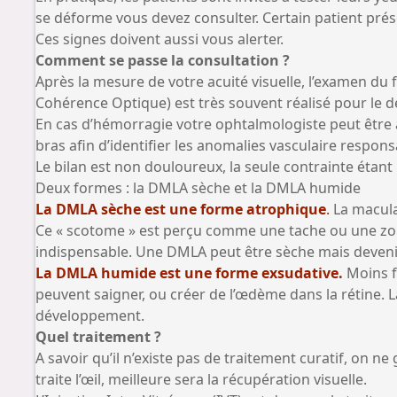
se déforme vous devez consulter. Certain patient prése
Ces signes doivent aussi vous alerter.
Comment se passe la consultation ?
Après la mesure de votre acuité visuelle, l’examen 
Cohérence Optique) est très souvent réalisé pour le dép
En cas d’hémorragie votre ophtalmologiste peut être 
bras afin d’identifier les anomalies vasculaire respo
Le bilan est non douloureux, la seule contrainte étant 
Deux formes : la DMLA sèche et la DMLA humide
La DMLA sèche est une forme atrophique
.
La macula
Ce « scotome » est perçu comme une tache ou une zone de
indispensable. Une DMLA peut être sèche mais deveni
La DMLA humide est une forme exsudative.
Moins fr
peuvent saigner, ou créer de l’œdème dans la rétine. La
développement.
Quel traitement ?
A savoir qu’il n’existe pas de traitement curatif, on n
traite l’œil, meilleure sera la récupération visuelle.