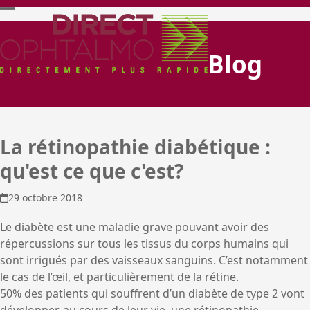
Skip
Open
Close
to
content
mobile
mobile
Blog
menu
menu
La rétinopathie diabétique :
qu'est ce que c'est?
29 octobre 2018
Le diabète est une maladie grave pouvant avoir des
répercussions sur tous les tissus du corps humains qui
sont irrigués par des vaisseaux sanguins. C’est notamment
le cas de l’œil, et particulièrement de la rétine.
50% des patients qui souffrent d’un diabète de type 2 vont