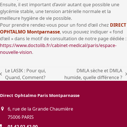
Ensuite, il est important d’avoir autant que possible une
glycémie stable, une tension artérielle normale et la
meilleure hygiène de vie possible.
Pour prendre rendez-vous pour un fond d’œil chez
DIRECT
OPHTALMO Montparnasse
, vous pouvez indiquer « fond
d’œil » dans le motif de consultation de notre page dédiée :
https://www.doctolib.fr/cabinet-medical/paris/espace-
nouvelle-vision
.
Le LASIK : Pour qui,
DMLA sèche et DMLA
previous
next
Quand, Comment?
humide, quelle différence ?
post:
post:
Direct Ophtalmo Paris Montparnasse
6, rue de la Grande Chaumière
75006 PARIS
01 42 02 42 00