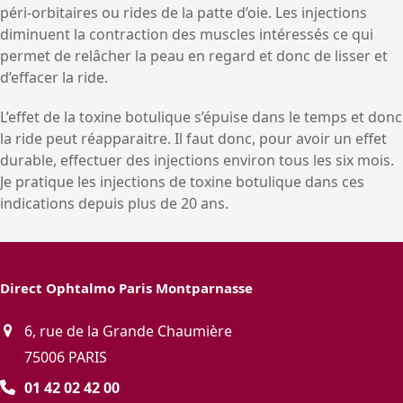
péri-orbitaires ou rides de la patte d’oie. Les injections
diminuent la contraction des muscles intéressés ce qui
permet de relâcher la peau en regard et donc de lisser et
d’effacer la ride.
L’effet de la toxine botulique s’épuise dans le temps et donc
la ride peut réapparaitre. Il faut donc, pour avoir un effet
durable, effectuer des injections environ tous les six mois.
Je pratique les injections de toxine botulique dans ces
indications depuis plus de 20 ans.
Direct Ophtalmo Paris Montparnasse
6, rue de la Grande Chaumière
75006 PARIS
01 42 02 42 00