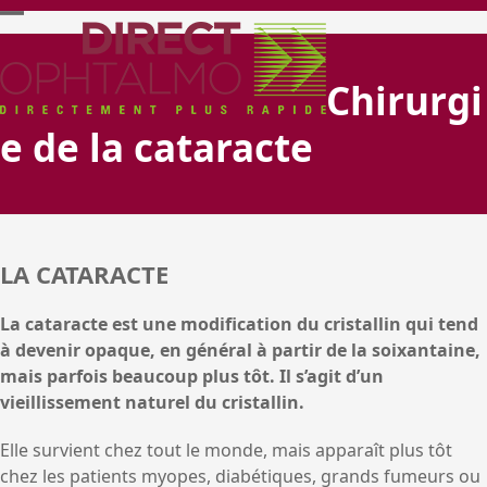
Skip
Open
Close
to
content
mobile
mobile
Chirurgi
menu
menu
e de la cataracte
LA CATARACTE
La cataracte est une modification du cristallin qui tend
à devenir opaque, en général à partir de la soixantaine,
mais parfois beaucoup plus tôt. Il s’agit d’un
vieillissement naturel du cristallin.
Elle survient chez tout le monde, mais apparaît plus tôt
chez les patients myopes, diabétiques, grands fumeurs ou