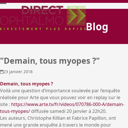
Skip
Open
Close
to
content
mobile
mobile
Blog
menu
menu
"Demain, tous myopes ?"
23 janvier 2018
Demain, tous myopes ?
Voilà une question d’importance soulevée par l’enquête
réalisée pour Arte que vous pouvez voir en replay sur le
site :
https://www.arte.tv/fr/videos/070786-000-A/demain-
tous-myopes/
diffusée samedi 20 janvier à 22h20.
Les auteurs, Christophe Killian et Fabrice Papillon, ont
mené une grande enquête à travers le monde pour