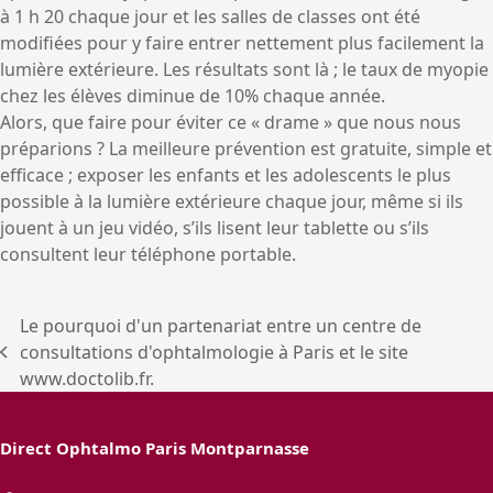
à 1 h 20 chaque jour et les salles de classes ont été
modifiées pour y faire entrer nettement plus facilement la
lumière extérieure. Les résultats sont là ; le taux de myopie
chez les élèves diminue de 10% chaque année.
Alors, que faire pour éviter ce « drame » que nous nous
préparions ? La meilleure prévention est gratuite, simple et
efficace ; exposer les enfants et les adolescents le plus
possible à la lumière extérieure chaque jour, même si ils
jouent à un jeu vidéo, s’ils lisent leur tablette ou s’ils
consultent leur téléphone portable.
Le pourquoi d'un partenariat entre un centre de
consultations d'ophtalmologie à Paris et le site
previous
www.doctolib.fr.
post:
Direct Ophtalmo Paris Montparnasse